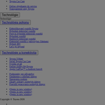
Toyota Car Care
Online objednanie do servisu
Transparentné ceny Toyota
Technológie
Technológie
Technológia pohonu
Elektrifikované vozidlá Toyota
Hybridné elektrické vozidlá
Plug-in hybridné elektrické vozidlá
Hybridné vozidlá
Batériové elektrické vozidlá
Elektrické vozidlá s palivovými článkami
Hybrid 48V
Let's go beyond
Technológie a konektivita
Toyota T-Mate
Súťaž Toyota Car Care
Systém eCall
Online služby/MyToyota
Apple CarPlay™ a Android Auto®
Podmienky pre užívateľov
Oznámenie o zdieľaní údajov
Nastavenia cookies
Zásady ochrany osobných údajov
Pravidlá spracovania osobných údajov
(Opens in new window)
(Opens in new window)
(Opens in new window)
Copyright © Toyota 2026