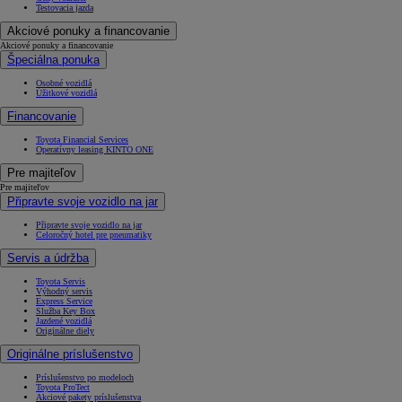
Testovacia jazda
Akciové ponuky a financovanie
Akciové ponuky a financovanie
Špeciálna ponuka
Osobné vozidlá
Úžitkové vozidlá
Financovanie
Toyota Financial Services
Operatívny leasing KINTO ONE
Pre majiteľov
Pre majiteľov
Připravte svoje vozidlo na jar
Připravte svoje vozidlo na jar
Celoročný hotel pre pneumatiky
Servis a údržba
Toyota Servis
Výhodný servis
Express Service
Služba Key Box
Jazdené vozidlá
Originálne diely
Originálne príslušenstvo
Príslušenstvo po modeloch
Toyota ProTect
Akciové pakety príslušenstva