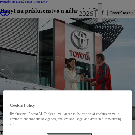
Preskočiť na hlavný obsah
(Press Enter)
Dopyt na príslušenstvo a náhradné diely
Otvoriť menu
Cookie Policy
By clicking “Accept All Cookies”, you agree to the storing of cookies on your
device to enhance site navigation, analyze site usage, and assist in our marketing
efforts.
Ak máte záujem o príslušenstvo alebo náhradné diely, prosím vyplňte formulár nižšie.
Todos Ružomberok s. r. o.