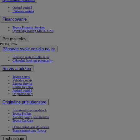
Osobné vozidlá
Úžitkové vozidlá
Financovanie
Toyota Financial Services
Operatívny leasing KINTO ONE
Pre majiteľov
Pre majiteľov
Připravte svoje vozidlo na jar
Připravte svoje vozidlo na jar
Celoročný hotel pre pneumatiky
Servis a údržba
Toyota Servis
Výhodný servis
Express Service
Služba Key Box
Jazdené vozidlá
Originálne diely
Originálne príslušenstvo
Príslušenstvo po modeloch
Toyota ProTect
Akciové pakety príslušenstva
Toyota Car Care
Online objednanie do servisu
Transparentné ceny Toyota
Technológie