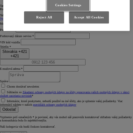
Cookies Settings
Tatranská cesta 66
Ružomberok
Tel:
+421 948 138 176
Zmeniť
Reject All
Accept All Cookies
Vyberte svojho predajcu *
Meno *
Priezvisko *
Preferovaný dátum servisu *
VIN kód vozidla
Telefón *
Slovakia +421
+421
E‑mailová adresa *
Správa
Chcem dostávať newsletter.
Súhlasím so
Zásadami ochrany osobných údajov na účely spracovania vašich osobných údajov v rámci
služieb zasielania noviniek
*
Informácie, ktoré poskytnete, nebudú použité na iné účely, ako je splnenie vašej požiadavky. Viac
informácií nájdete v našich
pravidlách ochrany osobných údajov
Odoslať
Vyplnenie polí označených * je povinné, aby vás mohol náš pracovník kontaktovať ohľadom vašej požiadavky
a komunikácia bola čo najefektívnejšia.
Naši kolegovia vás budú čoskoro kontaktovať.