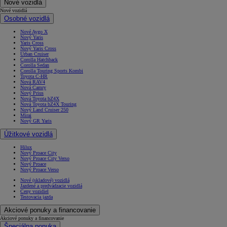
Nové vozidlá
Nové vozidlá
Osobné vozidlá
Nové Aygo X
Nový Yaris
Yaris Cross
Nový Yaris Cross
Urban Cruiser
Corolla Hatchback
Corolla Sedan
Corolla Touring Sports Kombi
Toyota C-HR
Nová RAV4
Nová Camry
Nový Prius
Nová Toyota bZ4X
Nová Toyota bZ4X Touring
Nový Land Cruiser 250
Mirai
Nový GR Yaris
Úžitkové vozidlá
Hilux
Nový Proace City
Nový Proace City Verso
Nový Proace
Nový Proace Verso
Nové (skladové) vozidlá
Jazdené a predvádzacie vozidlá
Ceny vozidiel
Testovacia jazda
Akciové ponuky a financovanie
Akciové ponuky a financovanie
Špeciálna ponuka