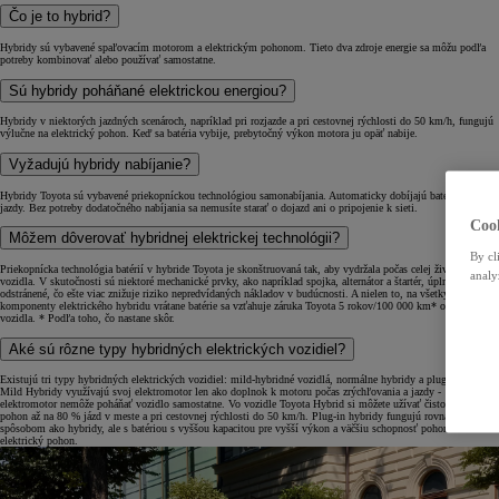
Čo je to hybrid?
Hybridy sú vybavené spaľovacím motorom a elektrickým pohonom. Tieto dva zdroje energie sa môžu podľa
potreby kombinovať alebo používať samostatne.
Sú hybridy poháňané elektrickou energiou?
Hybridy v niektorých jazdných scenároch, napríklad pri rozjazde a pri cestovnej rýchlosti do 50 km/h, fungujú
výlučne na elektrický pohon. Keď sa batéria vybije, prebytočný výkon motora ju opäť nabije.
Vyžadujú hybridy nabíjanie?
Hybridy Toyota sú vybavené priekopníckou technológiou samonabíjania. Automaticky dobíjajú batérie počas
jazdy. Bez potreby dodatočného nabíjania sa nemusíte starať o dojazd ani o pripojenie k sieti.
Cook
Môžem dôverovať hybridnej elektrickej technológii?
By cl
Priekopnícka technológia batérií v hybride Toyota je skonštruovaná tak, aby vydržala počas celej životnosti
analy
vozidla. V skutočnosti sú niektoré mechanické prvky, ako napríklad spojka, alternátor a štartér, úplne
odstránené, čo ešte viac znižuje riziko nepredvídaných nákladov v budúcnosti. A nielen to, na všetky
komponenty elektrického hybridu vrátane batérie sa vzťahuje záruka Toyota 5 rokov/100 000 km* od nového
vozidla. * Podľa toho, čo nastane skôr.
Aké sú rôzne typy hybridných elektrických vozidiel?
Existujú tri typy hybridných elektrických vozidiel: mild-hybridné vozidlá, normálne hybridy a plug-in hybridy.
Mild Hybridy využívajú svoj elektromotor len ako doplnok k motoru počas zrýchľovania a jazdy -
elektromotor nemôže poháňať vozidlo samostatne. Vo vozidle Toyota Hybrid si môžete užívať čisto elektrický
pohon až na 80 % jázd v meste a pri cestovnej rýchlosti do 50 km/h. Plug-in hybridy fungujú rovnakým
spôsobom ako hybridy, ale s batériou s vyššou kapacitou pre vyšší výkon a väčšiu schopnosť pohonu na čisto
elektrický pohon.