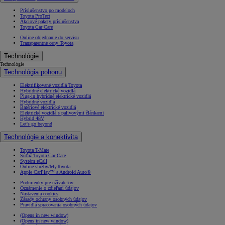
Príslušenstvo po modeloch
Toyota ProTect
Akciové pakety príslušenstva
Toyota Car Care
Online objednanie do servisu
Transparentné ceny Toyota
Technológie
Technológie
Technológia pohonu
Elektrifikované vozidlá Toyota
Hybridné elektrické vozidlá
Plug-in hybridné elektrické vozidlá
Hybridné vozidlá
Batériové elektrické vozidlá
Elektrické vozidlá s palivovými článkami
Hybrid 48V
Let's go beyond
Technológie a konektivita
Toyota T-Mate
Súťaž Toyota Car Care
Systém eCall
Online služby/MyToyota
Apple CarPlay™ a Android Auto®
Podmienky pre užívateľov
Oznámenie o zdieľaní údajov
Nastavenia cookies
Zásady ochrany osobných údajov
Pravidlá spracovania osobných údajov
(Opens in new window)
(Opens in new window)