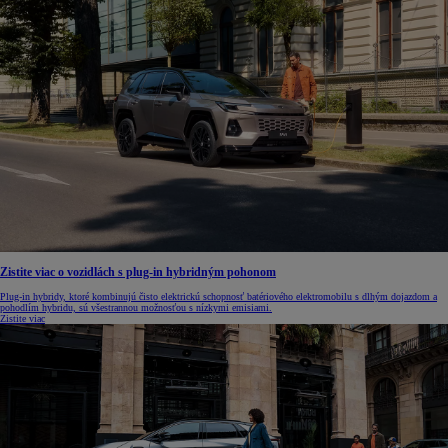
Zistite viac o vozidlách s plug-in hybridným pohonom
Plug-in hybridy, ktoré kombinujú čisto elektrickú schopnosť batériového elektromobilu s dlhým dojazdom a
pohodlím hybridu, sú všestrannou možnosťou s nízkymi emisiami.
Zistite viac