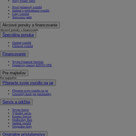
Nový Proace Verso
Nové (skladové) vozidlá
Jazdené a predvádzacie vozidlá
Ceny vozidiel
Testovacia jazda
Akciové ponuky a financovanie
Akciové ponuky a financovanie
Špeciálna ponuka
Osobné vozidlá
Úžitkové vozidlá
Financovanie
Toyota Financial Services
Operatívny leasing KINTO ONE
Pre majiteľov
Pre majiteľov
Připravte svoje vozidlo na jar
Připravte svoje vozidlo na jar
Celoročný hotel pre pneumatiky
Servis a údržba
Toyota Servis
Výhodný servis
Express Service
Služba Key Box
Jazdené vozidlá
Originálne diely
Originálne príslušenstvo