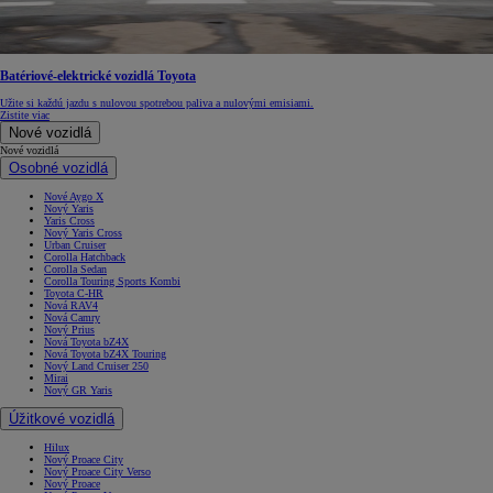
Batériové-elektrické vozidlá Toyota
Užite si každú jazdu s nulovou spotrebou paliva a nulovými emisiami.
Zistite viac
Nové vozidlá
Nové vozidlá
Osobné vozidlá
Nové Aygo X
Nový Yaris
Yaris Cross
Nový Yaris Cross
Urban Cruiser
Corolla Hatchback
Corolla Sedan
Corolla Touring Sports Kombi
Toyota C-HR
Nová RAV4
Nová Camry
Nový Prius
Nová Toyota bZ4X
Nová Toyota bZ4X Touring
Nový Land Cruiser 250
Mirai
Nový GR Yaris
Úžitkové vozidlá
Hilux
Nový Proace City
Nový Proace City Verso
Nový Proace