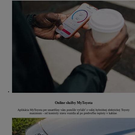
Online služby MyToyota
Aplikácia MyToyota pre smartfóny vám pomôže vyťažiť z vašej hybridnej elektrickej Toyoty
maximum - od kontroly stavu vozidla až po predvoľbu teploty v kabíne.