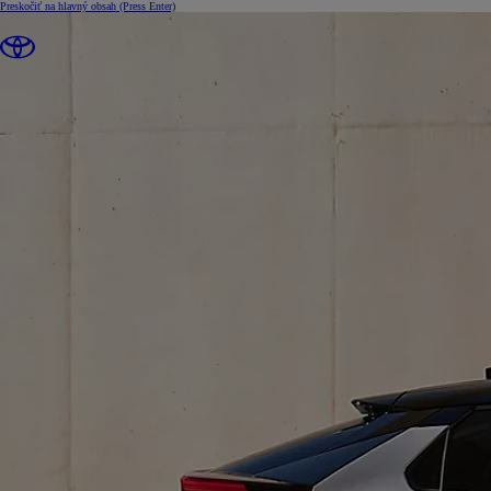
Preskočiť na hlavný obsah
(Press Enter)