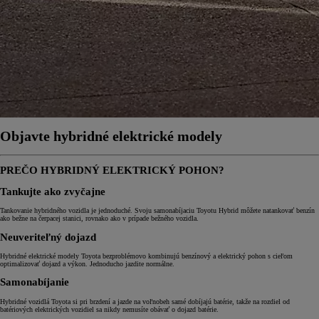
Objavte hybridné elektrické modely
PREČO HYBRIDNÝ ELEKTRICKÝ POHON?
Tankujte ako zvyčajne
Tankovanie hybridného vozidla je jednoduché. Svoju samonabíjaciu Toyotu Hybrid môžete natankovať benzín
ako bežne na čerpacej stanici, rovnako ako v prípade bežného vozidla.
Neuveriteľný dojazd
Hybridné elektrické modely Toyota bezproblémovo kombinujú benzínový a elektrický pohon s cieľom
optimalizovať dojazd a výkon. Jednoducho jazdite normálne.
Samonabíjanie
Hybridné vozidlá Toyota si pri brzdení a jazde na voľnobeh samé dobíjajú batérie, takže na rozdiel od
batériových elektrických vozidiel sa nikdy nemusíte obávať o dojazd batérie.