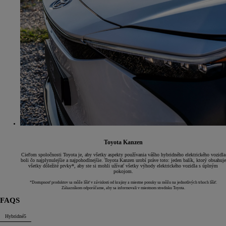
Toyota Kanzen
Cieľom spoločnosti Toyota je, aby všetky aspekty používania vášho hybridného elektrického vozidla
boli čo najplynulejšie a najpohodlnejšie. Toyota Kanzen urobí práve toto: jeden balík, ktorý obsahuje
všetky dôležité prvky*, aby ste si mohli užívať všetky výhody elektrického vozidla s úplným
pokojom.
*Dostupnosť produktov sa môže líšiť v závislosti od krajiny a miestne ponuky sa môžu na jednotlivých trhoch líšiť.
Zákazníkom odporúčame, aby sa informovali v miestnom stredisku Toyota.
FAQS
Hybridné
5