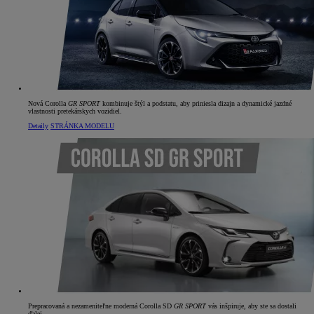
Nová Corolla
GR SPORT
kombinuje štýl a podstatu, aby priniesla dizajn a dynamické jazdné
vlastnosti pretekárskych vozidiel.
Detaily
STRÁNKA MODELU
Prepracovaná a nezameniteľne moderná Corolla SD
GR SPORT
vás inšpiruje, aby ste sa dostali
ďalej.