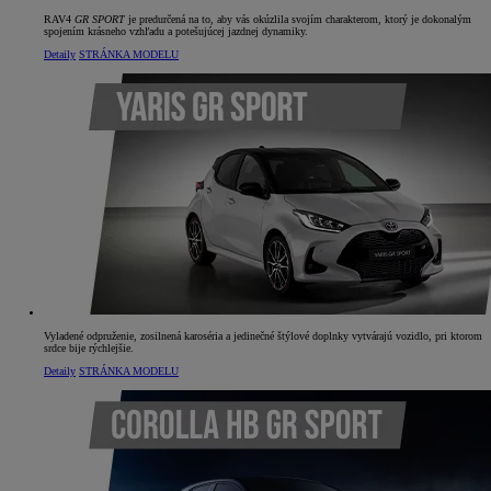
RAV4
GR SPORT
je predurčená na to, aby vás okúzlila svojím charakterom, ktorý je dokonalým
spojením krásneho vzhľadu a potešujúcej jazdnej dynamiky.
Detaily
STRÁNKA MODELU
Vyladené odpruženie, zosilnená karoséria a jedinečné štýlové doplnky vytvárajú vozidlo, pri ktorom
srdce bije rýchlejšie.
Detaily
STRÁNKA MODELU