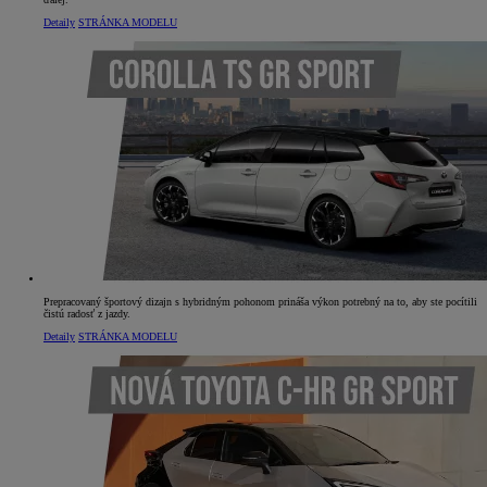
Detaily
STRÁNKA MODELU
Prepracovaný športový dizajn s hybridným pohonom prináša výkon potrebný na to, aby ste pocítili
čistú radosť z jazdy.
Detaily
STRÁNKA MODELU