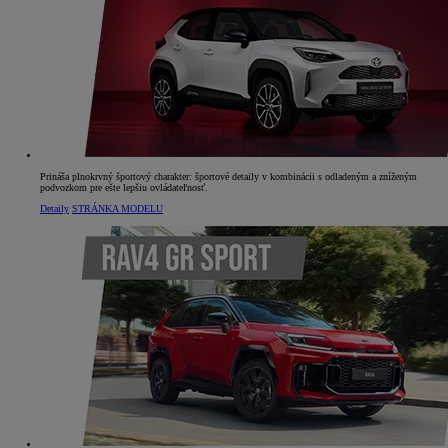
Prináša plnokrvný športový charakter: športové detaily v kombinácii s odladeným a zníženým
podvozkom pre ešte lepšiu ovládateľnosť.
Detaily
STRÁNKA MODELU