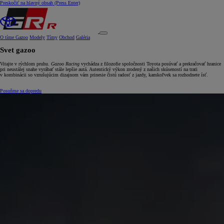
Preskočiť na hlavný obsah
(Press Enter)
O tíme Gazoo
Modely
Tímy
Obchod
Galéria
Svet gazoo
Vitajte v rýchlom pruhu.
Gazoo Racing
vychádza z filozofie spoločnosti Toyota posúvať a prekračovať hranice
pri neustálej snahe vyrábať stále lepšie autá. Autentický výkon zrodený z našich skúseností na trati
v kombinácii so vzrušujúcim dizajnom vám prinesie čistú radosť z jazdy, kamkoľvek sa rozhodnete ísť.
Posuňme sa dopredu