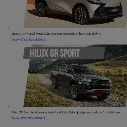
Model C‑HR vyniká dynamickým dizajnom doplneným o úpravu
GR SPORT
.
Detaily
STRÁNKA MODELU
Hilux
GR Sport
, inšpirovaný podmienkami Rally Dakar, je pripravený podmaniť si každú cestu.
Detaily
STRÁNKA MODELU