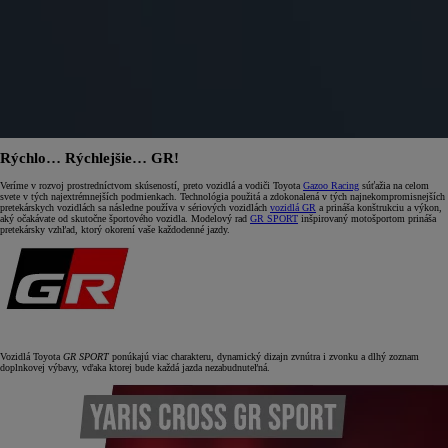
Rýchlo… Rýchlejšie… GR!
Veríme v rozvoj prostredníctvom skúseností, preto vozidlá a vodiči Toyota
Gazoo Racing
súťažia na celom
svete v tých najextrémnejších podmienkach. Technológia použitá a zdokonalená v tých najnekompromisnejších
pretekárskych vozidlách sa následne používa v sériových vozidlách
vozidlá GR
a prináša konštrukciu a výkon,
aký očakávate od skutočne športového vozidla. Modelový rad
GR SPORT
inšpirovaný motošportom prináša
pretekársky vzhľad, ktorý okorení vaše každodenné jazdy.
Vozidlá Toyota
GR SPORT
ponúkajú viac charakteru, dynamický dizajn zvnútra i zvonku a dlhý zoznam
doplnkovej výbavy, vďaka ktorej bude každá jazda nezabudnuteľná.