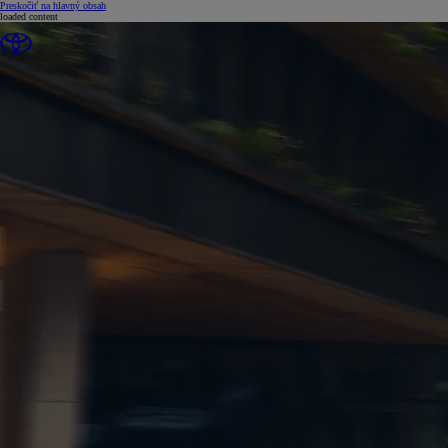
(Press Enter)
Preskočiť na hlavný obsah
loaded content