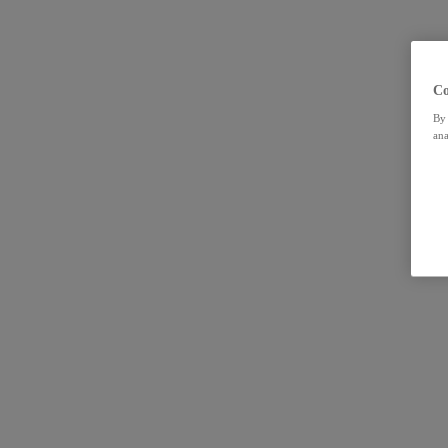
Co
By 
ana