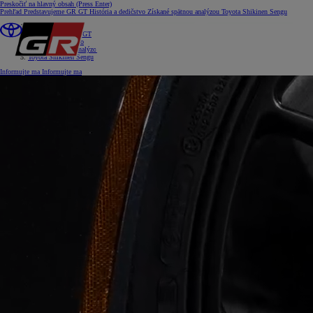
Preskočiť na hlavný obsah
(Press Enter)
Prehľad
Predstavujeme GR GT
História a dedičstvo
Získané spätnou analýzou
Toyota Shikinen Sengu
Prehľad
Predstavujeme GR GT
História a dedičstvo
Získané spätnou analýzou
Toyota Shikinen Sengu
Informujte ma
Informujte ma