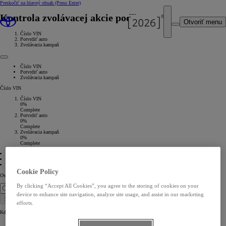
Preskočiť na hlavný obsah
(Press Enter)
Kontrola zvolávacej akcie podľa VIN
Otvoriť menu
Číslo VIN
Potvrdiť auto
Zvolávacia kampaň
Číslo VIN
Potvrdiť auto
Zvolávacia kampaň
Číslo VIN
Číslo VIN
0%
Complete
Potvrdiť auto
0%
Complete
Zvolávacia kampaň
0%
Complete
01 Číslo VIN
02 Potvrdiť auto
03 Zvolávacia kampaň
Cookie Policy
Overte si, či je vaša Toyota súčasťou zvolávacej kampane.
By clicking “Accept All Cookies”, you agree to the storing of cookies on your
device to enhance site navigation, analyze site usage, and assist in our marketing
Skontrolovať teraz
efforts.
Kde nájdem číslo VIN?