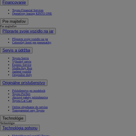
Financovanie
Toyota Financial Services
Operatívny leasing KINTO ONE
Pre majiteľov
Pre majiteľov
Připravte svoje vozidlo na jar
Připravte svoje vozidlo na jar
Celoročný hotel pre pneumatiky
Servis a údržba
Toyota Servis
Výhodný servis
Express Service
Služba Key Box
Jazdené vozidlá
Originálne diely
Originálne príslušenstvo
Príslušenstvo po modeloch
Toyota ProTect
Akciové pakety príslušenstva
Toyota Car Care
Online objednanie do servisu
Transparentné ceny Toyota
Technológie
Technológie
Technológia pohonu
Elektrifikované vozidlá Toyota