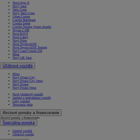
Nové Aygo X
Nový Yaris
Yaris Cross
Nový Yaris Cross
Urban Cruiser
Corolla Hatchback
Corolla Sedan
Corolla Touring Sports Kombi
Toyota C-HR
Nová RAV4
Nová Camry
Nový Prius
Nová Toyota bZ4X
Nová Toyota bZ4X Touring
Nový Land Cruiser 250
Mirai
Nový GR Yaris
Úžitkové vozidlá
Hilux
Nový Proace City
Nový Proace City Verso
Nový Proace
Nový Proace Verso
Nové (skladové) vozidlá
Jazdené a predvádzacie vozidlá
Ceny vozidiel
Testovacia jazda
Akciové ponuky a financovanie
Akciové ponuky a financovanie
Špeciálna ponuka
Osobné vozidlá
Úžitkové vozidlá