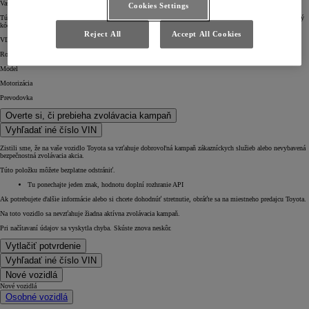
Vaše identifikačné číslo vozidla (VIN)
Cookies Settings
Túto informáciu nájdete vo svojom vozidle a na doklade o registrácii vozidla. Je to 17-miestny alfanumerický
kód.
Reject All
Accept All Cookies
VIN Číslo
Rok
Model
Motorizácia
Prevodovka
Overte si, či prebieha zvolávacia kampaň
Vyhľadať iné číslo VIN
Zistili sme, že na vaše vozidlo Toyota sa vzťahuje dobrovoľná kampaň zákazníckych služieb alebo nevybavená
bezpečnostná zvolávacia akcia.
Túto položku môžete bezplatne odstrániť.
Tu ponechajte jeden znak, hodnotu doplní rozhranie API
Ak potrebujete ďalšie informácie alebo si chcete dohodnúť stretnutie, obráťte sa na miestneho predajcu Toyota.
Na toto vozidlo sa nevzťahuje žiadna aktívna zvolávacia kampaň.
Pri načítavaní údajov sa vyskytla chyba. Skúste znova neskôr.
Vytlačiť potvrdenie
Vyhľadať iné číslo VIN
Nové vozidlá
Nové vozidlá
Osobné vozidlá