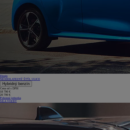
Dizajn
NEODOLATEĽNÝ ŠTÝL ULICE
Hybridný benzín
Cena od s DPH
18 790 €
20 790 €
Pohonná jednotka
SILA VOĽBY