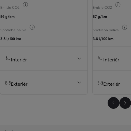
Informácie k spotrebe paliva
Infor
Emisie CO2
Emisie CO2
86 g/km
87 g/km
Informácie k spotrebe paliva
I
Spotreba paliva
Spotreba paliva
3,8 l/100 km
3,8 l/100 km
Interiér
Interiér
Exteriér
Exteriér
Predchá
Ďa