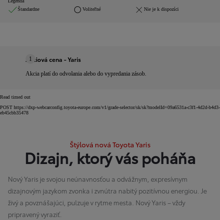
Legenda
Štandardne
Voliteľné
Nie je k dispozíci
Akciová cena - Yaris
1
Akcia platí do odvolania alebo do vypredania zásob.
Read timed out
POST https://dxp-webcarconfig.toyota-europe.com/v1/grade-selector/sk/sk?modelId=09a6531a-c3f1-4d2d-b4d3-
eb45cbb35478
Štýlová nová Toyota Yaris
Dizajn, ktorý vás poháňa
Nový Yaris je svojou neúnavnosťou a odvážnym, expresívnym
dizajnovým jazykom zvonka i zvnútra nabitý pozitívnou energiou. Je
živý a povznášajúci, pulzuje v rytme mesta. Nový Yaris – vždy
pripravený vyraziť.