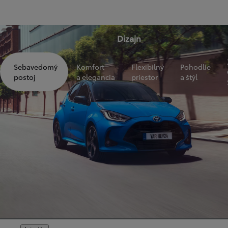
Dizajn
Sebavedomý
Komfort
Flexibilný
Pohodlie
postoj
a elegancia
priestor
a štýl