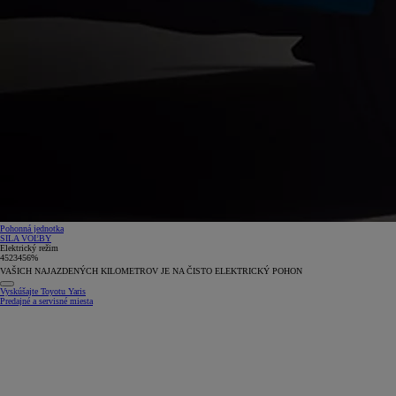
Pohonná jednotka
SILA VOĽBY
Elektrický režim
4
5
2
3
4
5
6
%
VAŠICH NAJAZDENÝCH KILOMETROV JE NA ČISTO ELEKTRICKÝ POHON
Vyskúšajte Toyotu Yaris
Predajné a servisné miesta