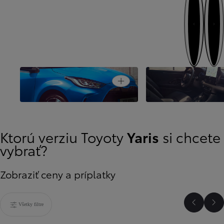
Ďalej
Naspäť
Open card
Oslnivý mestský dizajn
Inovatívnosť pre vaš
Ktorú verziu Toyoty
Yaris
si chcete
vybrať?
Zobraziť ceny a príplatky
Všetky filtre
Predchá
Ďa