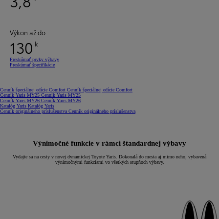
3,8
Výkon až do
130
k
Preskúmať prvky výbavy
Preskúmať špecifikácie
(Opens in new window)
Cenník špeciálnej edície Comfort
Cenník špeciálnej edície Comfort
(Opens in new window)
Cenník Yaris MY25
Cenník Yaris MY25
(Opens in new window)
Cenník Yaris MY26
Cenník Yaris MY26
(Opens in new window)
Katalóg Yaris
Katalóg Yaris
(Opens in new window)
Cenník originálneho príslušenstva
Cenník originálneho príslušenstva
Výnimočné funkcie v rámci štandardnej výbavy
Vydajte sa na cesty v novej dynamickej Toyote Yaris. Dokonalá do mesta aj mimo neho, vybavená
výnimočnými funkciami vo všetkých stupňoch výbavy.