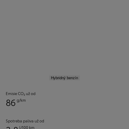
Hybridný benzín
Emisie CO₂ už od
86
g/km
Spotreba paliva už od
l/100 km