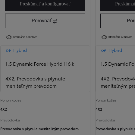
Preskúmať a konfigurovať
Preskúmať
Yaris Active
Porovnať
Por
Informácie o motore
Informácie o motore
Hybrid
Hybrid
1.5 Dynamic Force Hybrid 116 k
1.5 Dynamic For
4X2, Prevodovka s plynule
4X2, Prevodovk
meniteľným prevodom
meniteľným p
Pohon kolies
Pohon kolies
4X2
4X2
Prevodovka
Prevodovka
Prevodovka s plynule meniteľným prevodom
Prevodovka s plynule