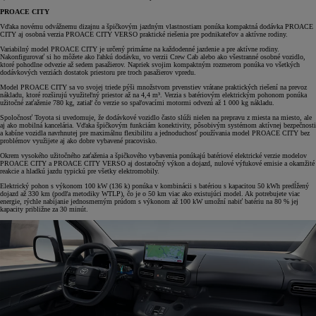
PROACE CITY
Vďaka novému odvážnemu dizajnu a špičkovým jazdným vlastnostiam ponúka kompaktná dodávka PROACE
CITY aj osobná verzia PROACE CITY VERSO praktické riešenia pre podnikateľov a aktívne rodiny.
Variabilný model PROACE CITY je určený primárne na každodenné jazdenie a pre aktívne rodiny.
Nakonfigurovať si ho môžete ako ľahkú dodávku, vo verzii Crew Cab alebo ako všestranné osobné vozidlo,
ktoré pohodlne odvezie až sedem pasažierov. Napriek svojim kompaktným rozmerom ponúka vo všetkých
dodávkových verziách dostatok priestoru pre troch pasažierov vpredu.
Model PROACE CITY sa vo svojej triede pýši množstvom prvenstiev vrátane praktických riešení na prevoz
nákladu, ktoré rozširujú využiteľný priestor až na 4,4 m³. Verzia s batériovým elektrickým pohonom ponúka
užitočné zaťaženie 780 kg, zatiaľ čo verzie so spaľovacími motormi odvezú až 1 000 kg nákladu.
Spoločnosť Toyota si uvedomuje, že dodávkové vozidlo často slúži nielen na prepravu z miesta na miesto, ale
aj ako mobilná kancelária. Vďaka špičkovým funkciám konektivity, pôsobivým systémom aktívnej bezpečnosti
a kabíne vozidla navrhnutej pre maximálnu flexibilitu a jednoduchosť používania model PROACE CITY bez
problémov využijete aj ako dobre vybavené pracovisko.
Okrem vysokého užitočného zaťaženia a špičkového vybavenia ponúkajú batériové elektrické verzie modelov
PROACE CITY a PROACE CITY VERSO aj dostatočný výkon a dojazd, nulové výfukové emisie a okamžité
reakcie a hladkú jazdu typickú pre všetky elektromobily.
Elektrický pohon s výkonom 100 kW (136 k) ponúka v kombinácii s batériou s kapacitou 50 kWh predĺžený
dojazd až 330 km (podľa metodiky WTLP), čo je o 50 km viac ako existujúci model. Ak potrebujete viac
energie, rýchle nabíjanie jednosmerným prúdom s výkonom až 100 kW umožní nabiť batériu na 80 % jej
kapacity približne za 30 minút.