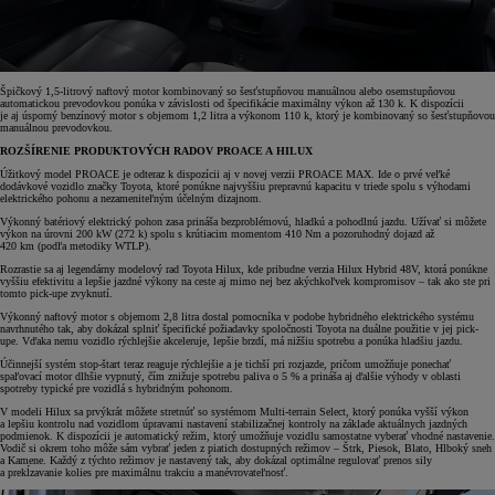
Špičkový 1,5-litrový naftový motor kombinovaný so šesťstupňovou manuálnou alebo osemstupňovou
automatickou prevodovkou ponúka v závislosti od špecifikácie maximálny výkon až 130 k. K dispozícii
je aj úsporný benzínový motor s objemom 1,2 litra a výkonom 110 k, ktorý je kombinovaný so šesťstupňovou
manuálnou prevodovkou.
ROZŠÍRENIE PRODUKTOVÝCH RADOV PROACE A HILUX
Úžitkový model PROACE je odteraz k dispozícii aj v novej verzii PROACE MAX. Ide o prvé veľké
dodávkové vozidlo značky Toyota, ktoré ponúkne najvyššiu prepravnú kapacitu v triede spolu s výhodami
elektrického pohonu a nezameniteľným účelným dizajnom.
Výkonný batériový elektrický pohon zasa prináša bezproblémovú, hladkú a pohodlnú jazdu. Užívať si môžete
výkon na úrovni 200 kW (272 k) spolu s krútiacim momentom 410 Nm a pozoruhodný dojazd až
420 km (podľa metodiky WTLP).
Rozrastie sa aj legendárny modelový rad Toyota Hilux, kde pribudne verzia Hilux Hybrid 48V, ktorá ponúkne
vyššiu efektivitu a lepšie jazdné výkony na ceste aj mimo nej bez akýchkoľvek kompromisov – tak ako ste pri
tomto pick-upe zvyknutí.
Výkonný naftový motor s objemom 2,8 litra dostal pomocníka v podobe hybridného elektrického systému
navrhnutého tak, aby dokázal splniť špecifické požiadavky spoločnosti Toyota na duálne použitie v jej pick-
upe. Vďaka nemu vozidlo rýchlejšie akceleruje, lepšie brzdí, má nižšiu spotrebu a ponúka hladšiu jazdu.
Účinnejší systém stop-štart teraz reaguje rýchlejšie a je tichší pri rozjazde, pričom umožňuje ponechať
spaľovací motor dlhšie vypnutý, čím znižuje spotrebu paliva o 5 % a prináša aj ďalšie výhody v oblasti
spotreby typické pre vozidlá s hybridným pohonom.
V modeli Hilux sa prvýkrát môžete stretnúť so systémom Multi-terrain Select, ktorý ponúka vyšší výkon
a lepšiu kontrolu nad vozidlom úpravami nastavení stabilizačnej kontroly na základe aktuálnych jazdných
podmienok. K dispozícii je automatický režim, ktorý umožňuje vozidlu samostatne vyberať vhodné nastavenie.
Vodič si okrem toho môže sám vybrať jeden z piatich dostupných režimov – Štrk, Piesok, Blato, Hlboký sneh
a Kamene. Každý z týchto režimov je nastavený tak, aby dokázal optimálne regulovať prenos sily
a prekĺzavanie kolies pre maximálnu trakciu a manévrovateľnosť.