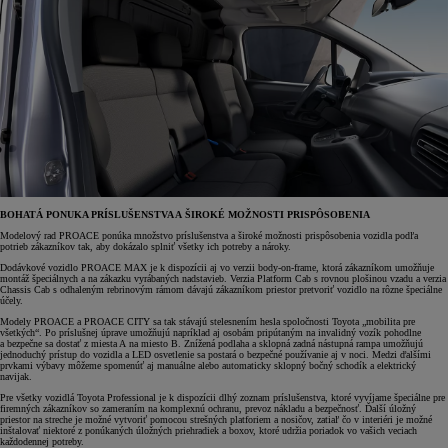
BOHATÁ PONUKA PRÍSLUŠENSTVA A ŠIROKÉ MOŽNOSTI PRISPÔSOBENIA
Modelový rad PROACE ponúka množstvo príslušenstva a široké možnosti prispôsobenia vozidla podľa
potrieb zákazníkov tak, aby dokázalo splniť všetky ich potreby a nároky.
Dodávkové vozidlo PROACE MAX je k dispozícii aj vo verzii body-on-frame, ktorá zákazníkom umožňuje
montáž špeciálnych a na zákazku vyrábaných nadstavieb. Verzia Platform Cab s rovnou plošinou vzadu a verzia
Chassis Cab s odhaleným rebrinovým rámom dávajú zákazníkom priestor pretvoriť vozidlo na rôzne špeciálne
účely.
Modely PROACE a PROACE CITY sa tak stávajú stelesnením hesla spoločnosti Toyota „mobilita pre
všetkých“. Po príslušnej úprave umožňujú napríklad aj osobám pripútaným na invalidný vozík pohodlne
a bezpečne sa dostať z miesta A na miesto B. Znížená podlaha a sklopná zadná nástupná rampa umožňujú
jednoduchý prístup do vozidla a LED osvetlenie sa postará o bezpečné používanie aj v noci. Medzi ďalšími
prvkami výbavy môžeme spomenúť aj manuálne alebo automaticky sklopný bočný schodík a elektrický
navijak.
Pre všetky vozidlá Toyota Professional je k dispozícii dlhý zoznam príslušenstva, ktoré vyvíjame špeciálne pre
firemných zákazníkov so zameraním na komplexnú ochranu, prevoz nákladu a bezpečnosť. Ďalší úložný
priestor na streche je možné vytvoriť pomocou strešných platforiem a nosičov, zatiaľ čo v interiéri je možné
inštalovať niektoré z ponúkaných úložných priehradiek a boxov, ktoré udržia poriadok vo vašich veciach
každodennej potreby.