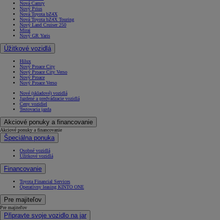
Nová Camry
Nový Prius
Nová Toyota bZ4X
Nová Toyota bZ4X Touring
Nový Land Cruiser 250
Mirai
Nový GR Yaris
Úžitkové vozidlá
Hilux
Nový Proace City
Nový Proace City Verso
Nový Proace
Nový Proace Verso
Nové (skladové) vozidlá
Jazdené a predvádzacie vozidlá
Ceny vozidiel
Testovacia jazda
Akciové ponuky a financovanie
Akciové ponuky a financovanie
Špeciálna ponuka
Osobné vozidlá
Úžitkové vozidlá
Financovanie
Toyota Financial Services
Operatívny leasing KINTO ONE
Pre majiteľov
Pre majiteľov
Připravte svoje vozidlo na jar