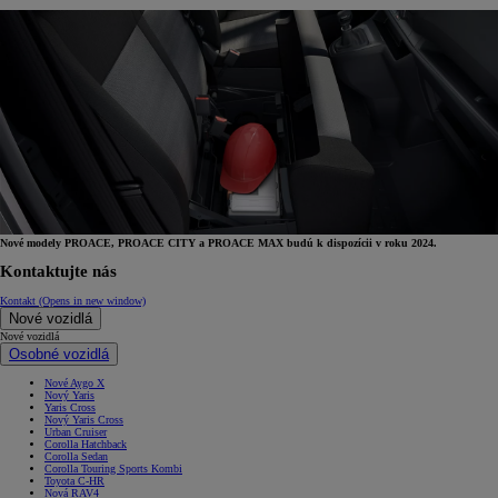
Nové modely PROACE, PROACE CITY a PROACE MAX budú k dispozícii v roku 2024.
Kontaktujte nás
Kontakt
(Opens in new window)
Nové vozidlá
Nové vozidlá
Osobné vozidlá
Nové Aygo X
Nový Yaris
Yaris Cross
Nový Yaris Cross
Urban Cruiser
Corolla Hatchback
Corolla Sedan
Corolla Touring Sports Kombi
Toyota C-HR
Nová RAV4