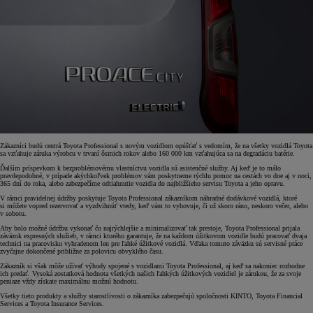
Zákazníci budú centrá Toyota Professional s novým vozidlom opúšťať s vedomím, že na všetky vozidlá Toyota
sa vzťahuje záruka výrobcu v trvaní ôsmich rokov alebo 160 000 km vzťahujúca sa na degradáciu batérie.
Ďalším príspevkom k bezproblémovému vlastníctvu vozidla sú asistenčné služby. Aj keď je to málo
pravdepodobné, v prípade akýchkoľvek problémov vám poskytneme rýchlu pomoc na cestách vo dne aj v noci,
365 dní do roka, alebo zabezpečíme odtiahnutie vozidla do najbližšieho servisu Toyota a jeho opravu.
V rámci pravidelnej údržby poskytuje Toyota Professional zákazníkom náhradné dodávkové vozidlá, ktoré
si môžete vopred rezervovať a vyzdvihnúť vtedy, keď vám to vyhovuje, či už skoro ráno, neskoro večer, alebo
v sobotu.
Aby bolo možné údržbu vykonať čo najrýchlejšie a minimalizovať tak prestoje, Toyota Professional prijala
záväzok expresných služieb, v rámci ktorého garantuje, že na každom úžitkovom vozidle budú pracovať dvaja
technici na pracovisku vyhradenom len pre ľahké úžitkové vozidlá. Vďaka tomuto záväzku sú servisné práce
zvyčajne dokončené približne za polovicu obvyklého času.
Zákazník si však môže užívať výhody spojené s vozidlami Toyota Professional, aj keď sa nakoniec rozhodne
ich predať. Vysoká zostatková hodnota všetkých našich ľahkých úžitkových vozidiel je zárukou, že za svoje
peniaze vždy získate maximálnu možnú hodnotu.
Všetky tieto produkty a služby starostlivosti o zákazníka zabezpečujú spoločnosti KINTO, Toyota Financial
Services a Toyota Insurance Services.