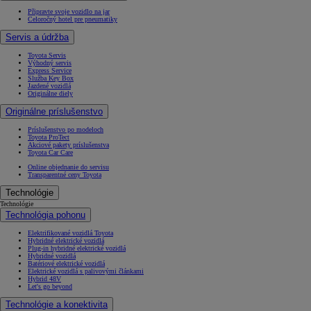
Připravte svoje vozidlo na jar
Celoročný hotel pre pneumatiky
Servis a údržba
Toyota Servis
Výhodný servis
Express Service
Služba Key Box
Jazdené vozidlá
Originálne diely
Originálne príslušenstvo
Príslušenstvo po modeloch
Toyota ProTect
Akciové pakety príslušenstva
Toyota Car Care
Online objednanie do servisu
Transparentné ceny Toyota
Technológie
Technológie
Technológia pohonu
Elektrifikované vozidlá Toyota
Hybridné elektrické vozidlá
Plug-in hybridné elektrické vozidlá
Hybridné vozidlá
Batériové elektrické vozidlá
Elektrické vozidlá s palivovými článkami
Hybrid 48V
Let's go beyond
Technológie a konektivita