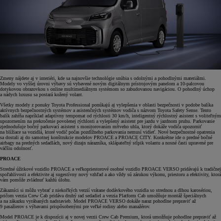
Zmeny nájdete aj v interiéri, kde sa najnovšie technológie snúbia s odolnými a pohodlnými materiálmi.
Modely vo vyššej úrovni výbavy sú vybavené novým digitálnym prístrojovým panelom a 10-palcovou
dotykovou obrazovkou s online multimediálnym systémom so zabudovanou navigáciou. O pohodlný úchop
a nádych luxusu sa postará kožený volant.
Všetky modely z ponuky Toyota Professional ponúkajú aj vylepšenia v oblasti bezpečnosti v podobe balíka
aktívnych bezpečnostných systémov a asistenčných systémov vodiča s názvom Toyota Safety Sense. Tento
balík zahŕňa napríklad adaptívny tempomat od rýchlosti 30 km/h, inteligentný rýchlostný asistent s voliteľným
upozornením na prekročenie povolenej rýchlosti a vylepšený asistent pre jazdu v jazdnom pruhu. Parkovanie
zjednodušuje bočný parkovací asistent s monitorovaním mŕtveho uhla, ktorý dokáže vodiča upozorniť
na blížiace sa vozidlá, ktoré vodič počas pozdĺžneho parkovania nemusí vidieť. Nové bezpečnostné opatrenia
sa dostali aj do samotnej konštrukcie modelov PROACE a PROACE CITY. Konkrétne ide o predné bočné
airbagy na predných sedadlách, nový dizajn nárazníka, sklápateľný stĺpik volantu a nosné časti upravené pre
väčšiu odolnosť.
PROACE
Stredné úžitkové vozidlo PROACE a veľkopriestorové osobné vozidlo PROACE VERSO pridávajú k tradičnej
spoľahlivosti a efektivite aj sugestívny nový vzhľad a ako vždy sú zárukou výkonu, priestoru a efektivity, ktorá
vám pomôže zvládnuť každú úlohu.
Zákazníci si môžu vybrať z niekoľkých verzií vrátane dodávkového vozidla so strednou a dlhou karosériou,
pričom verzia Crew Cab pridáva druhý rad sedadiel a verzia Platform Cab umožňuje montáž špeciálnych
a na zákazku vyrábaných nadstavieb. Model PROACE VERSO dokáže naraz pohodlne prepraviť až
9 pasažierov s výbavami prispôsobenými pre veľké rodiny alebo manažérov.
Model PROACE je k dispozícii aj v novej verzii Crew Cab Premium, ktorá umožňuje pohodlne prepraviť až