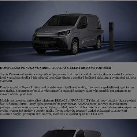
KOMPLEXNÁ PONUKA VOZIDIEL TERAZ AJ S ELEKTRICKÝMI POHONMI
Toyota Professional rozšírila a doplnila svoju ponuku úžitkových vozidiel o nové výkonné elektrické pohony,
ktoré vynikajúco dopĺňajú ich robustný a odvážny dizajn a ponúkajú špičkovú efektivitu a výnimočné úžitkové
vlastnosti.
Ponuka modelov Toyota Professional je stelesnením špičkovej kvality, trvácnosti a spoľahlivosti typickej pre
túto značku. Samozrejmosťou sú aj všestrannosť a praktické doplnky, ktoré vám pomôžu bez ohľadu na to,
v akom odvetví podnikáte.
Modely postavené na univerzálnej platforme PROACE a PROACE CITY dostali nový odvážny dizajn prednej
časti s čistými líniami, ktorý upúta pozornosť na prvý pohľad. Absencia hornej mriežky chladiča medzi
prednými svetlometmi vytvára typický štýlový vzhľad, zatiaľ čo dolná mriežka v tvare lichobežníka pripomína
svojím tvarom iné modely z ponuky značky Toyota a dotvára robustný vzhľad zvýraznený zliatinovými
diskami a novými prednými svetlometmi, ktoré sú k dispozícii aj vo full-LED verzii.