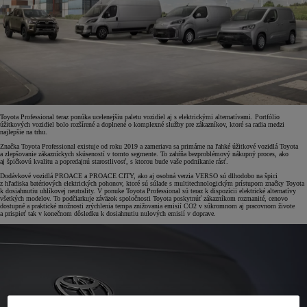
Toyota Professional teraz ponúka ucelenejšiu paletu vozidiel aj s elektrickými alternatívami. Portfólio
úžitkových vozidiel bolo rozšírené a doplnené o komplexné služby pre zákazníkov, ktoré sa radia medzi
najlepšie na trhu.
Značka Toyota Professional existuje od roku 2019 a zameriava sa primárne na ľahké úžitkové vozidlá Toyota
a zlepšovanie zákazníckych skúseností v tomto segmente. To zahŕňa bezproblémový nákupný proces, ako
aj špičkovú kvalitu a popredajnú starostlivosť, s ktorou bude vaše podnikanie rásť.
Dodávkové vozidlá PROACE a PROACE CITY, ako aj osobná verzia VERSO sú dlhodobo na špici
z hľadiska batériových elektrických pohonov, ktoré sú súlade s multitechnologickým prístupom značky Toyota
k dosiahnutiu uhlíkovej neutrality. V ponuke Toyota Professional sú teraz k dispozícii elektrické alternatívy
všetkých modelov. To podčiarkuje záväzok spoločnosti Toyota poskytnúť zákazníkom rozmanité, cenovo
dostupné a praktické možnosti zrýchlenia tempa znižovania emisií CO2 v súkromnom aj pracovnom živote
a prispieť tak v konečnom dôsledku k dosiahnutiu nulových emisií v doprave.