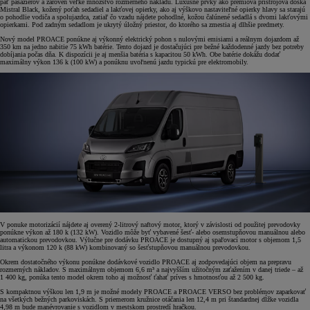
päť pasažierov a zároveň veľké množstvo rozmerného nákladu. Luxusné prvky ako prémiová prístrojová doska
Mistral Black, kožený poťah sedadiel a lakťovej opierky, ako aj výškovo nastaviteľné opierky hlavy sa starajú
o pohodlie vodiča a spolujazdca, zatiaľ čo vzadu nájdete pohodlné, kožou čalúnené sedadlá s dvomi lakťovými
opierkami. Pod zadným sedadlom je ukrytý úložný priestor, do ktorého sa zmestia aj dlhšie predmety.
Nový model PROACE ponúkne aj výkonný elektrický pohon s nulovými emisiami a reálnym dojazdom až
350 km na jedno nabitie 75 kWh batérie. Tento dojazd je dostačujúci pre bežné každodenné jazdy bez potreby
dobíjania počas dňa. K dispozícii je aj menšia batéria s kapacitou 50 kWh. Obe batérie dokážu dodať
maximálny výkon 136 k (100 kW) a ponúknu uvoľnenú jazdu typickú pre elektromobily.
V ponuke motorizácií nájdete aj overený 2-litrový naftový motor, ktorý v závislosti od použitej prevodovky
ponúkne výkon až 180 k (132 kW). Vozidlo môže byť vybavené šesť- alebo osemstupňovou manuálnou alebo
automatickou prevodovkou. Výlučne pre dodávku PROACE je dostupný aj spaľovací motor s objemom 1,5
litra a výkonom 120 k (88 kW) kombinovaný so šesťstupňovou manuálnou prevodovkou.
Okrem dostatočného výkonu ponúkne dodávkové vozidlo PROACE aj zodpovedajúci objem na prepravu
rozmerných nákladov. S maximálnym objemom 6,6 m³ a najvyšším užitočným zaťažením v danej triede – až
1 400 kg, ponúka tento model okrem toho aj možnosť ťahať príves s hmotnosťou až 2 500 kg.
S kompaktnou výškou len 1,9 m je možné modely PROACE a PROACE VERSO bez problémov zaparkovať
na všetkých bežných parkoviskách. S priemerom kružnice otáčania len 12,4 m pri štandardnej dĺžke vozidla
4,98 m bude manévrovanie s vozidlom v mestskom prostredí hračkou.