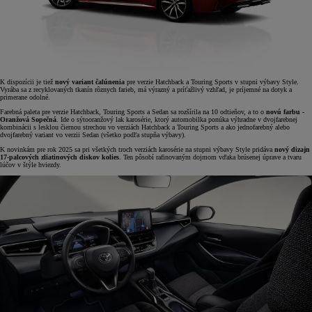
K dispozícii je tiež
nový variant čalúnenia
pre verzie Hatchback a Touring Sports v stupni výbavy Style.
Vyrába sa z recyklovaných tkanín rôznych farieb, má výrazný a príťažlivý vzhľad, je príjemné na dotyk a
primerane odolné.
Farebná paleta pre verzie Hatchback, Touring Sports a Sedan sa rozšírila na 10 odtieňov, a to o
novú farbu -
Oranžová Sopečná
. Ide o sýtooranžový lak karosérie, ktorý automobilka ponúka výhradne v dvojfarebnej
kombinácii s lesklou čiernou strechou vo verziách Hatchback a Touring Sports a ako jednofarebný alebo
dvojfarebný variant vo verzii Sedan (všetko podľa stupňa výbavy).
K novinkám pre rok 2025 sa pri všetkých troch verziách karosérie na stupni výbavy Style pridáva
nový dizajn
17-palcových zliatinových diskov kolies
. Ten pôsobí rafinovaným dojmom vďaka brúsenej úprave a tvaru
lúčov v štýle hviezdy.