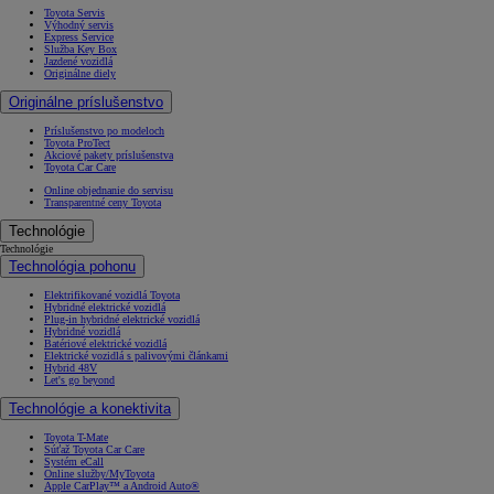
Toyota Servis
Výhodný servis
Express Service
Služba Key Box
Jazdené vozidlá
Originálne diely
Originálne príslušenstvo
Príslušenstvo po modeloch
Toyota ProTect
Akciové pakety príslušenstva
Toyota Car Care
Online objednanie do servisu
Transparentné ceny Toyota
Technológie
Technológie
Technológia pohonu
Elektrifikované vozidlá Toyota
Hybridné elektrické vozidlá
Plug-in hybridné elektrické vozidlá
Hybridné vozidlá
Batériové elektrické vozidlá
Elektrické vozidlá s palivovými článkami
Hybrid 48V
Let's go beyond
Technológie a konektivita
Toyota T-Mate
Súťaž Toyota Car Care
Systém eCall
Online služby/MyToyota
Apple CarPlay™ a Android Auto®