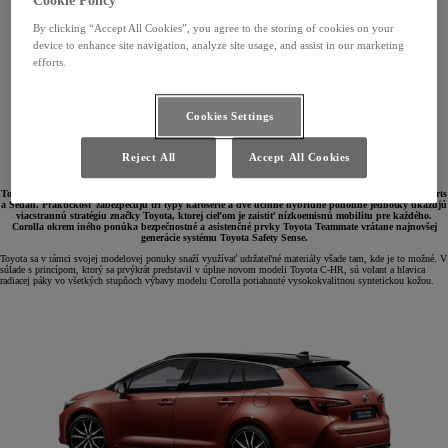
Cookie Policy
By clicking “Accept All Cookies”, you agree to the storing of cookies on your
device to enhance site navigation, analyze site usage, and assist in our marketing
efforts.
Cookies Settings
Reject All
Accept All Cookies
Toyota predstavuje sériu noviniek pre modelový rad Corolla vo vyhotovení Hatchback, Touring Sports
a Sedan. Praktickosť zabezpečujú tri typy karosérie a dve účinné hybridné pohonné jednotky ukazujú
viacstrannú stratégiu značky Toyota, ktorej cieľom je zaistiť nízkoemisnú mobilitu pre každého.
Corolla okrem iného ponúka bezpečnostné a asistenčné prvky Toyota Teammate vrátane najnovšej
generácie systému Toyota Safety Sense.
Toyota sa v rámci svojej modelovej ponuky snaží využívať udržateľné materiály všade tam, kde je to možné. V
súlade s princípom, ktorý sa prvýkrát predstavil v úplne novom modeli Toyota C-HR, sú volant a hlavica
radiacej páky vo všetkých stupňoch výbavy modelu Corolla potiahnuté vysokokvalitnou syntetickou kožou.