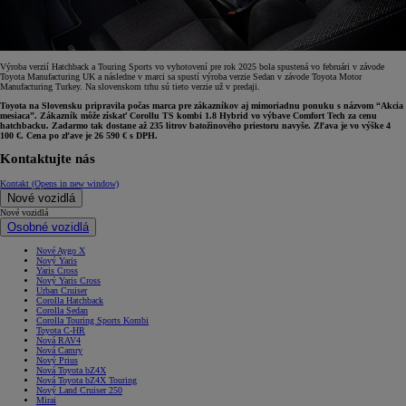
Výroba verzií Hatchback a Touring Sports vo vyhotovení pre rok 2025 bola spustená vo februári v závode
Toyota Manufacturing UK a následne v marci sa spustí výroba verzie Sedan v závode Toyota Motor
Manufacturing Turkey. Na slovenskom trhu sú tieto verzie už v predaji.
Toyota na Slovensku pripravila počas marca pre zákazníkov aj mimoriadnu ponuku s názvom “Akcia
mesiaca”. Zákazník môže získať Corollu TS kombi 1.8 Hybrid vo výbave Comfort Tech za cenu
hatchbacku. Zadarmo tak dostane až 235 litrov batožinového priestoru navyše. Zľava je vo výške 4
100 €. Cena po zľave je 26 590 € s DPH.
Kontaktujte nás
Kontakt
(Opens in new window)
Nové vozidlá
Nové vozidlá
Osobné vozidlá
Nové Aygo X
Nový Yaris
Yaris Cross
Nový Yaris Cross
Urban Cruiser
Corolla Hatchback
Corolla Sedan
Corolla Touring Sports Kombi
Toyota C-HR
Nová RAV4
Nová Camry
Nový Prius
Nová Toyota bZ4X
Nová Toyota bZ4X Touring
Nový Land Cruiser 250
Mirai