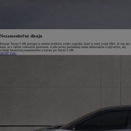
Nezameniteľný dizajn
Koncept Toyota C-HR prologue je smelou evolúciou svojho originálu, ktorý je verný svojej DNA. Je viac ako
kupé, no s väčším vnútorným priestorom. A jeho krivky prechádzajú medzi definovaným a splývavým, aby
vyzerali futuristicky,nezameniteľne a typicky pre Toyotu C-HR.
ZISTIŤ VIAC