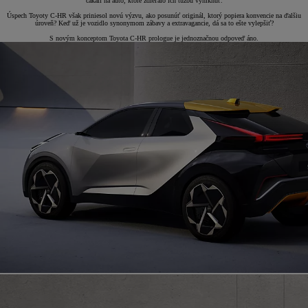
čakali na auto, ktoré zdieľalo ich túžbu vyniknúť.
Úspech Toyoty C-HR však priniesol novú výzvu, ako posunúť originál, ktorý popiera konvencie na ďalšiu
úroveň? Keď už je vozidlo synonymom zábavy a extravagancie, dá sa to ešte vylepšiť?
S novým konceptom Toyota C-HR prologue je jednoznačnou odpoveď áno.