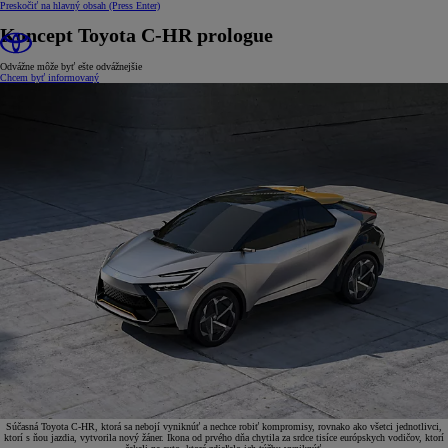
Preskočiť na hlavný obsah
(Press Enter)
Koncept Toyota C-HR prologue
Odvážne môže byť ešte odvážnejšie
Chcem byť informovaný
Súčasná Toyota C-HR, ktorá sa nebojí vyniknúť a nechce robiť kompromisy, rovnako ako všetci jednotlivci,
ktorí s ňou jazdia, vytvorila nový žáner. Ikona od prvého dňa chytila za srdce tisíce európskych vodičov, ktorí