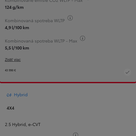
Kombinované emisie CO2 WLTP - Max
124 g/km
Informácie k spotrebe paliva
Kombinovaná spotreba WLTP
4,9 l/100 km
Informácie k spotrebe pa
Kombinovaná spotreba WLTP - Max
5,5 l/100 km
Zistiť viac
43 990 €
Hybrid
4X4
2.5 Hybrid
,
e-CVT
Informácie k spotrebe paliv