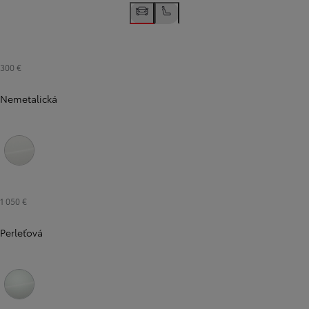
300 €
Nemetalická
Biela - čistá
1 050 €
Perleťová
Biela - platinová