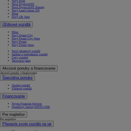
Nový Prius
Nová Toyota bZ4X
Nová Toyota bZ4X Touring
Nový Land Cruiser 250
Mirai
Nový GR Yaris
Úžitkové vozidlá
Hilux
Nový Proace City
Nový Proace City Verso
Nový Proace
Nový Proace Verso
Nové (skladové) vozidlá
Jazdené a predvádzacie vozidlá
Ceny vozidiel
Testovacia jazda
Akciové ponuky a financovanie
Akciové ponuky a financovanie
Špeciálna ponuka
Osobné vozidlá
Úžitkové vozidlá
Financovanie
Toyota Financial Services
Operatívny leasing KINTO ONE
Pre majiteľov
Pre majiteľov
Připravte svoje vozidlo na jar