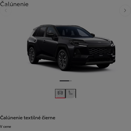
Čalúnenie
Predchádzajúca stránka
Ďalši
Čalúnenie textilné čierne
V cene