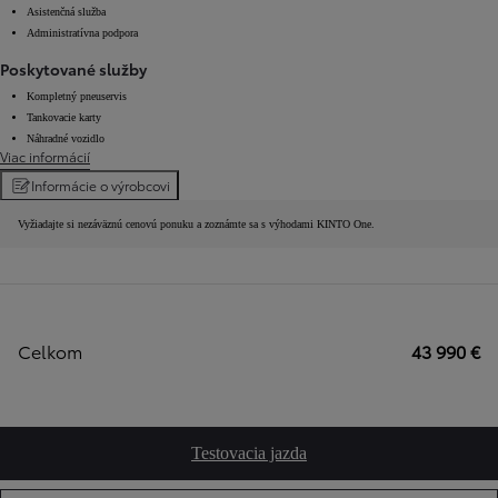
Asistenčná služba
Administratívna podpora
Poskytované služby
Kompletný pneuservis
Tankovacie karty
Náhradné vozidlo
Viac informácií
Informácie o výrobcovi
Vyžiadajte si nezáväznú cenovú ponuku a zoznámte sa s výhodami KINTO One.
Celkom
43 990 €
Testovacia jazda