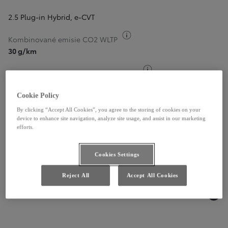
2.5 Plug-in Hybrid
,
e-CVT
Informácie k spotrebe paliv
Kombinované emisie CO2 WLTP
30 g/km
Informácie k spotrebe
Kombinované emisie CO2 WLTP - Max
45 g/km
Cookie Policy
Informácie k spotrebe paliva
Kombinovaná spotreba WLTP
By clicking “Accept All Cookies”, you agree to the storing of cookies on your
1,3 l/100 km
device to enhance site navigation, analyze site usage, and assist in our marketing
efforts.
Informácie k spotrebe pa
Kombinovaná spotreba WLTP - Max
2 l/100 km
Cookies Settings
Zistiť viac
Reject All
Accept All Cookies
49 390 €