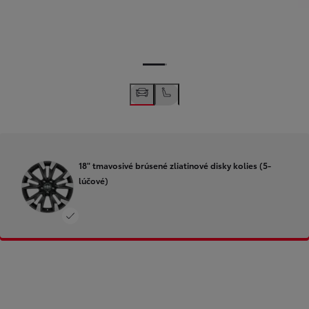
18" tmavosivé brúsené zliatinové disky kolies (5-
lúčové)