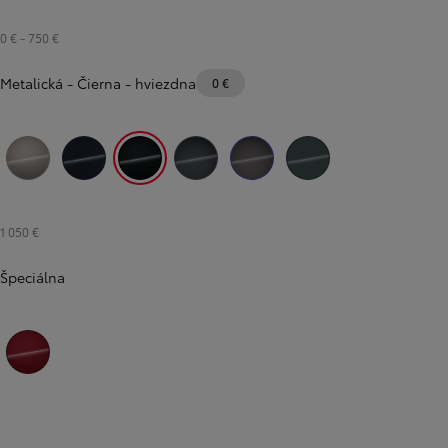
0 €
-
750 €
Metalická
-
Čierna - hviezdna
0 €
Bronzová - Avant Garde
Modrá - elitná
Čierna - hviezdna
Modrosivá - oceľová
Sivá - Urban
Zelená - opálová
1 050 €
Špeciálna
Červená - rubínová