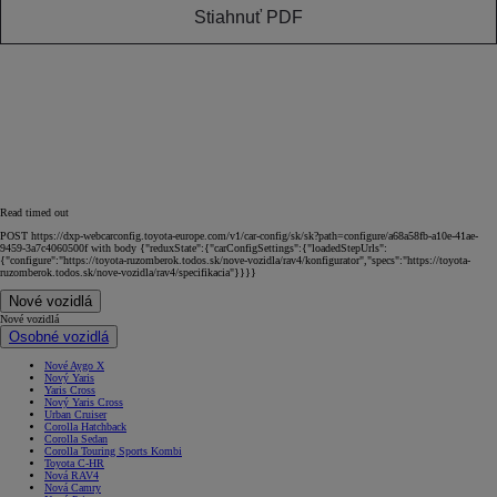
Stiahnuť PDF
Read timed out
POST https://dxp-webcarconfig.toyota-europe.com/v1/car-config/sk/sk?path=configure/a68a58fb-a10e-41ae-
9459-3a7c4060500f with body {"reduxState":{"carConfigSettings":{"loadedStepUrls":
{"configure":"https://toyota-ruzomberok.todos.sk/nove-vozidla/rav4/konfigurator","specs":"https://toyota-
ruzomberok.todos.sk/nove-vozidla/rav4/specifikacia"}}}}
Nové vozidlá
Nové vozidlá
Osobné vozidlá
Nové Aygo X
Nový Yaris
Yaris Cross
Nový Yaris Cross
Urban Cruiser
Corolla Hatchback
Corolla Sedan
Corolla Touring Sports Kombi
Toyota C-HR
Nová RAV4
Nová Camry