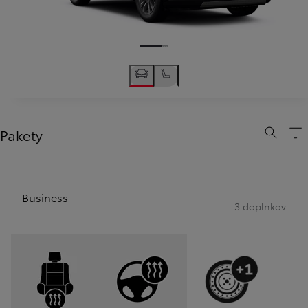
Pakety
Business
3 doplnkov