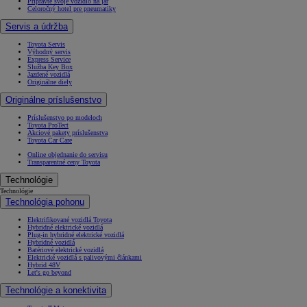
Připravte svoje vozidlo na jar
Celoročný hotel pre pneumatiky
Servis a údržba
Toyota Servis
Výhodný servis
Express Service
Služba Key Box
Jazdené vozidlá
Originálne diely
Originálne príslušenstvo
Príslušenstvo po modeloch
Toyota ProTect
Akciové pakety príslušenstva
Toyota Car Care
Online objednanie do servisu
Transparentné ceny Toyota
Technológie
Technológie
Technológia pohonu
Elektrifikované vozidlá Toyota
Hybridné elektrické vozidlá
Plug-in hybridné elektrické vozidlá
Hybridné vozidlá
Batériové elektrické vozidlá
Elektrické vozidlá s palivovými článkami
Hybrid 48V
Let's go beyond
Technológie a konektivita