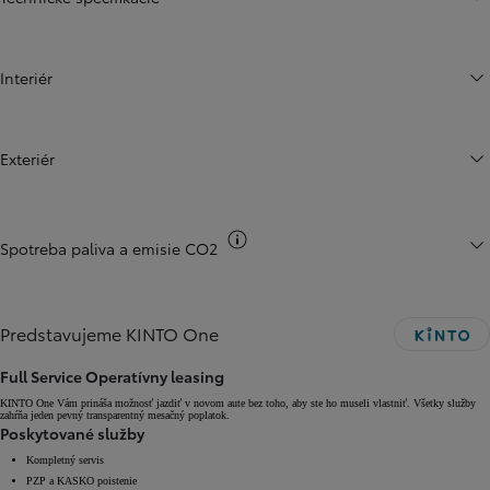
Interiér
Exteriér
Informácie k spotrebe CO2
Spotreba paliva a emisie CO2
Predstavujeme KINTO One
Full Service Operatívny leasing
KINTO One Vám prináša možnosť jazdiť v novom aute bez toho, aby ste ho museli vlastniť. Všetky služby
zahŕňa jeden pevný transparentný mesačný poplatok.
Poskytované služby
Kompletný servis
PZP a KASKO poistenie