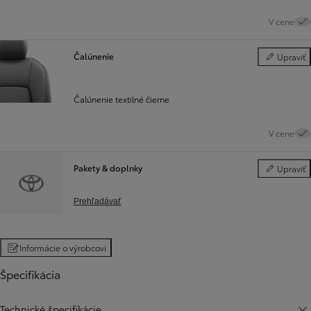
V cene
Čalúnenie
Upraviť
Čalúnenie
Čalúnenie textilné čierne
V cene
Pakety & doplnky
Upraviť
Pakety & do
Prehľadávať
Informácie o výrobcovi
Špecifikácia
Technické špecifikácie