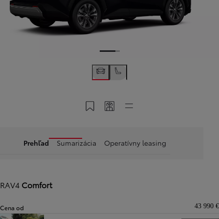
Uložiť do konta Moja Toyota
Zdieľať kód konfigurácie
Rýchle odkazy
Prehľad
Sumarizácia
Operatívny leasing
RAV4
Comfort
43 990 €
Cena od