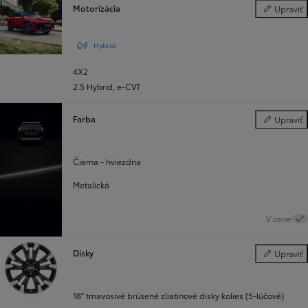
Motorizácia
Upraviť
Motorizácia
Hybrid
4X2
2.5 Hybrid
,
e-CVT
Farba
Upraviť
Farba
Čierna - hviezdna
Metalická
V cene
Disky
Upraviť
Disky
18" tmavosivé brúsené zliatinové disky kolies (5-lúčové)