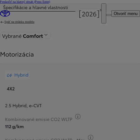
Preskočiť na hlavný obsah
(Press Enter)
Špecifikácie a hlavné vlastnosti
Cena je aktualizovaná Cena vašej konfigurácie je 43 990 €.
Otvoriť menu
Späť na stránku modelu
Vybrané
Comfort
Motorizácia
Hybrid
4X2
2.5 Hybrid
,
e-CVT
Informácie k spotrebe paliv
Kombinované emisie CO2 WLTP
112 g/km
Informácie k spotrebe