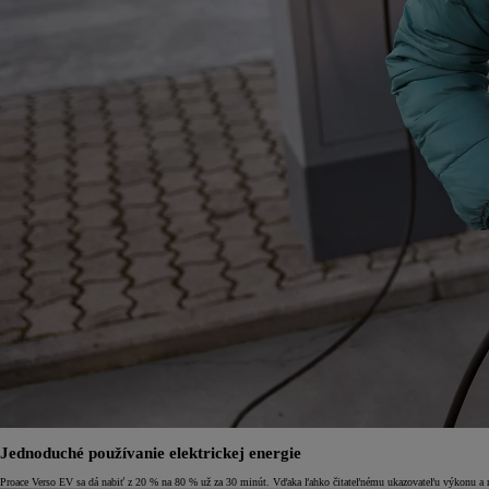
Od
16 690 €
s DPH
vr. zvýhodnenia
1 000 €
a bonusu za výkup
500 €
Nový Yaris Cross
HYBRID
Jednoduché používanie elektrickej energie
Proace Verso EV sa dá nabiť z 20 % na 80 % už za 30 minút. Vďaka ľahko čitateľnému ukazovateľu výkonu a 