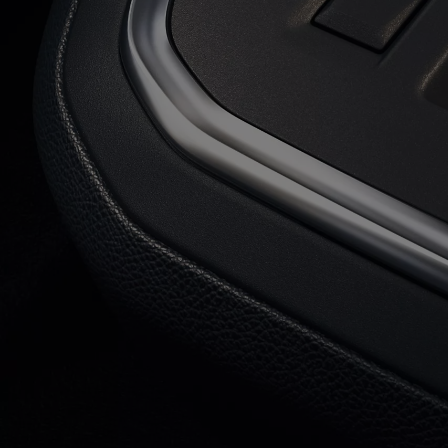
Od
22 390 €
s DPH
vr. zvýhodnenia
1 300 €
a bonusu za výkup
800 €
Corolla Sedan
AJ HYBRID