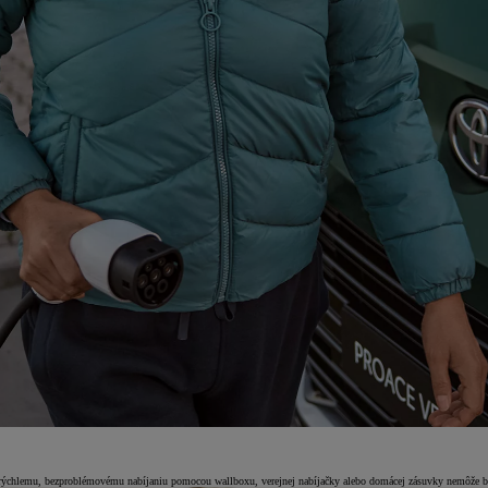
rýchlemu, bezproblémovému nabíjaniu pomocou wallboxu, verejnej nabíjačky alebo domácej zásuvky nemôže byť