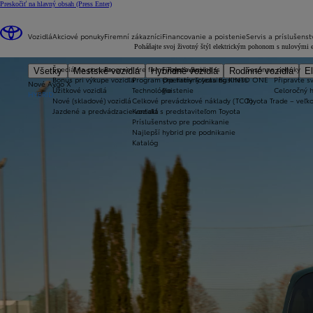
Preskočiť na hlavný obsah
(Press Enter)
Vozidlá
Akciové ponuky
Firemní zákazníci
Financovanie a poistenie
Servis a príslušenst
Poháňajte svoj životný štýl elektrickým pohonom s nulovými em
Špeciálna ponuka
Program pre firmy Toyota Business
Financovanie
Sezónne ponuky
Všetky
Mestské vozidlá
Hybridné vozidlá
Rodinné vozidlá
El
Bonus pri výkupe vozidla
Program pre firmy Toyota Business
Operatívny leasing KINTO ONE
Připravte sv
Nové Aygo X
Úžitkové vozidlá
Technológie
Poistenie
Celoročný 
HYBRID
Nové (skladové) vozidlá
Celkové prevádzkové náklady (TCO)
Toyota Trade – veľ
Jazdené a predvádzacie vozidlá
Kontakt s predstaviteľom Toyota
Príslušenstvo pre podnikanie
Najlepší hybrid pre podnikanie
Katalóg