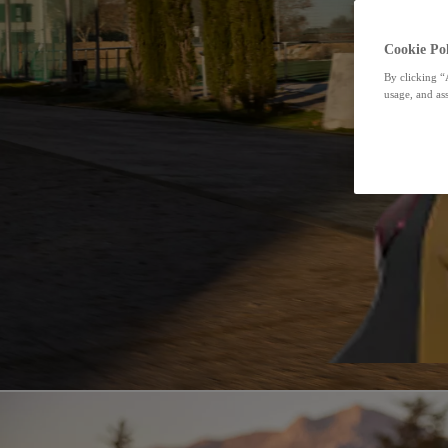
Cookie Pol
By clicking “
usage, and ass