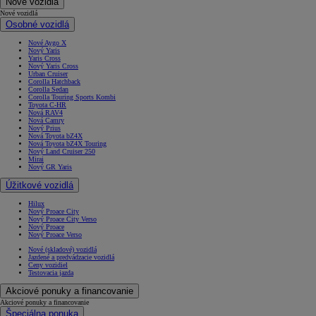
Nové vozidlá
Nové vozidlá
Osobné vozidlá
Nové Aygo X
Nový Yaris
Yaris Cross
Nový Yaris Cross
Urban Cruiser
Corolla Hatchback
Corolla Sedan
Corolla Touring Sports Kombi
Toyota C-HR
Nová RAV4
Nová Camry
Nový Prius
Nová Toyota bZ4X
Nová Toyota bZ4X Touring
Nový Land Cruiser 250
Mirai
Nový GR Yaris
Úžitkové vozidlá
Hilux
Nový Proace City
Nový Proace City Verso
Nový Proace
Nový Proace Verso
Nové (skladové) vozidlá
Jazdené a predvádzacie vozidlá
Ceny vozidiel
Testovacia jazda
Akciové ponuky a financovanie
Akciové ponuky a financovanie
Špeciálna ponuka