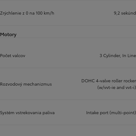
Zrýchlenie z 0 na 100 km/h
9,2 sekúnd
Motory
Počet valcov
3 Cylinder, In Line
DOHC 4-valve roller rocker
Rozvodový mechanizmus
(w/vvt-ie and vvt-i)
Systém vstrekovania paliva
Intake port (multi-point)