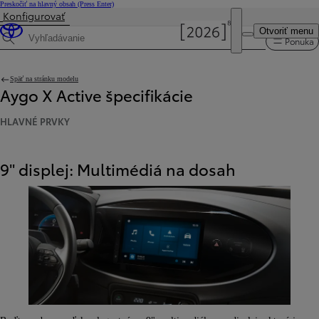
Preskočiť na hlavný obsah
(Press Enter)
Konfigurovať
Cena je aktualizovaná Cena vašej konfigurácie je 17 190 €.
Otvoriť menu
Ponuka
Hľadaná špecifikácia
Späť na stránku modelu
Aygo X Active špecifikácie
HLAVNÉ PRVKY
9" displej: Multimédiá na dosah