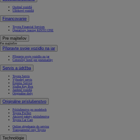
Osobné vozidlá
Úžitkové vozidlá
Financovanie
Toyota Financial Services
Operatívny leasing KINTO ONE
Pre majiteľov
Pre majiteľov
Připravte svoje vozidlo na jar
Připravte svoje vozidlo na jar
Celoročný hotel pre pneumatiky
Servis a údržba
Toyota Servis
Výhodný servis
Express Service
Služba Key Box
Jazdené vozidlá
Originálne diely
Originálne príslušenstvo
Príslušenstvo po modeloch
Toyota ProTect
Akciové pakety príslušenstva
Toyota Car Care
Online objednanie do servisu
Transparentné ceny Toyota
Technológie