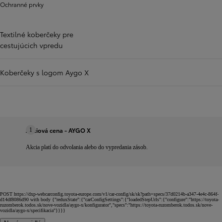
Ochranné prvky
Textilné koberčeky pre
cestujúcich vpredu
Koberčeky s logom Aygo X
Akciová cena - AYGO X
1
Akcia platí do odvolania alebo do vypredania zásob.
POST https://dxp-webcarconfig.toyota-europe.com/v1/car-config/sk/sk?path=specs/37d0214b-a347-4e4c-864f-
d14df8086d90 with body {"reduxState":{"carConfigSettings":{"loadedStepUrls":{"configure":"https://toyota-
ruzomberok.todos.sk/nove-vozidla/aygo-x/konfigurator","specs":"https://toyota-ruzomberok.todos.sk/nove-
vozidla/aygo-x/specifikacia"}}}}