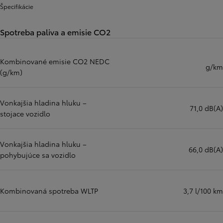
Špecifikácie
Spotreba paliva a emisie CO2
Kombinované emisie CO2 NEDC
g/km
(g/km)
Vonkajšia hladina hluku –
71,0 dB(A)
stojace vozidlo
Vonkajšia hladina hluku –
66,0 dB(A)
pohybujúce sa vozidlo
Kombinovaná spotreba WLTP
3,7 l/100 km