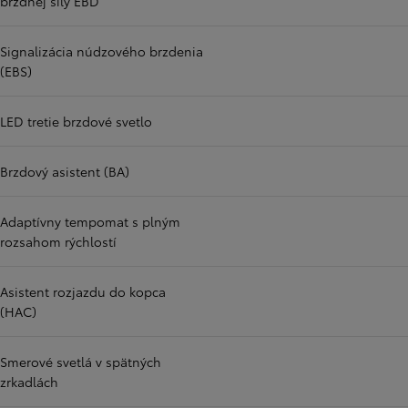
brzdnej sily EBD
Signalizácia núdzového brzdenia
(EBS)
LED tretie brzdové svetlo
Brzdový asistent (BA)
Adaptívny tempomat s plným
rozsahom rýchlostí
Asistent rozjazdu do kopca
(HAC)
Smerové svetlá v spätných
zrkadlách