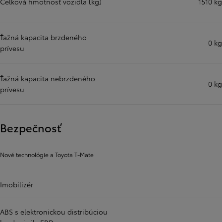
Celková hmotnosť vozidla (kg)
1510 kg
Ťažná kapacita brzdeného
0 kg
prívesu
Ťažná kapacita nebrzdeného
0 kg
prívesu
Bezpečnosť
Nové technológie a Toyota T-Mate
Imobilizér
ABS s elektronickou distribúciou