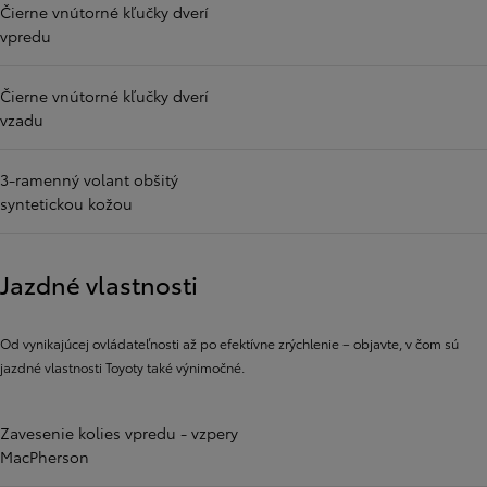
Čierne vnútorné kľučky dverí
vpredu
Čierne vnútorné kľučky dverí
vzadu
3-ramenný volant obšitý
syntetickou kožou
Jazdné vlastnosti
Od vynikajúcej ovládateľnosti až po efektívne zrýchlenie – objavte, v čom sú
jazdné vlastnosti Toyoty také výnimočné.
Zavesenie kolies vpredu - vzpery
MacPherson