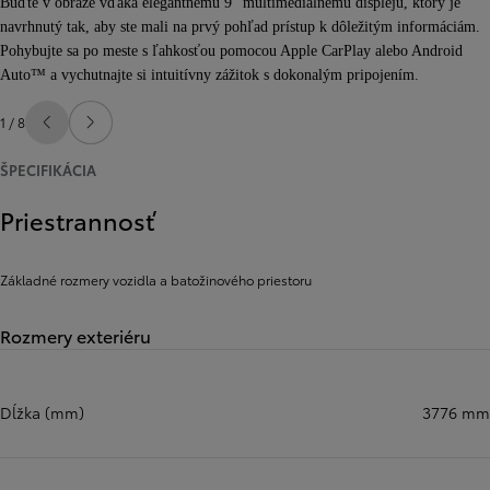
Buďte v obraze vďaka elegantnému 9" multimediálnemu displeju, ktorý je
navrhnutý tak, aby ste mali na prvý pohľad prístup k dôležitým informáciám.
Pohybujte sa po meste s ľahkosťou pomocou Apple CarPlay alebo Android
Auto™ a vychutnajte si intuitívny zážitok s dokonalým pripojením.
1 / 8
Predchádzajúca stránka
Ďalšia stránka
ŠPECIFIKÁCIA
Priestrannosť
Základné rozmery vozidla a batožinového priestoru
Rozmery exteriéru
Dĺžka (mm)
3776 mm