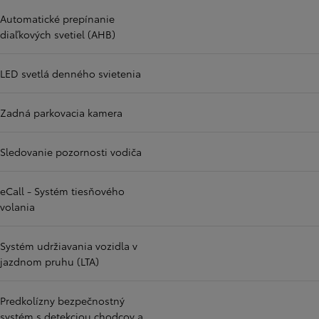
Automatické prepínanie
diaľkových svetiel (AHB)
LED svetlá denného svietenia
Zadná parkovacia kamera
Sledovanie pozornosti vodiča
eCall - Systém tiesňového
volania
Systém udržiavania vozidla v
jazdnom pruhu (LTA)
Predkolízny bezpečnostný
systém s detekciou chodcov a