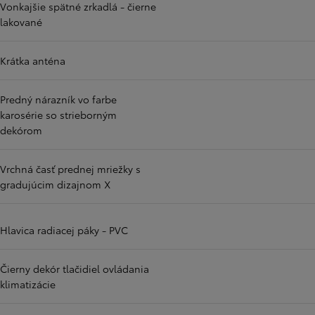
Vonkajšie spätné zrkadlá - čierne
lakované
Krátka anténa
Predný nárazník vo farbe
karosérie so strieborným
dekórom
Vrchná časť prednej mriežky s
gradujúcim dizajnom X
Hlavica radiacej páky - PVC
Čierny dekór tlačidiel ovládania
klimatizácie