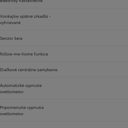
elektricky nastaviteľné
Vonkajšie spätné zrkadlá -
vyhrievané
Senzor šera
Follow-me-home funkcia
Diaľkové centrálne zamykanie
Automatické vypnutie
svetlometov
Pripomenutie vypnutia
svetlometov