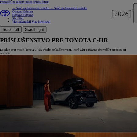
Preskočiť na hlavný obsah
(Press Enter)
← Späť na domovskú stránku
← Späť na domovskú stránku
Ochrana
Ochrana
Doprava
Doprava
Štýl
Štýl
Viac informácií
Viac informácií
Scroll left
Scroll right
PRÍSLUŠENSTVO PRE TOYOTA C-HR
Doplňte svoj model Toyota C-HR ďalším príslušenstvom, ktoré vám poskytne ešte väčšiu slobodu pri
cestovaní.