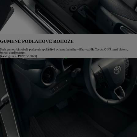
GUMENÉ PODLAHOVÉ ROHOŽE
Sada gumových rohoží poskytuje spoľahlivú ochranu interiéru vášho vozidla Toyota C-HR pred blatom,
špinou a nečistotami.
[katalógové č. PW210-10023]