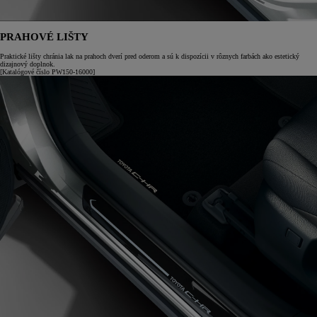
PRAHOVÉ LIŠTY
Praktické lišty chránia lak na prahoch dverí pred oderom a sú k dispozícii v rôznych farbách ako estetický
dizajnový doplnok.
[Katalógové číslo PW150-16000]