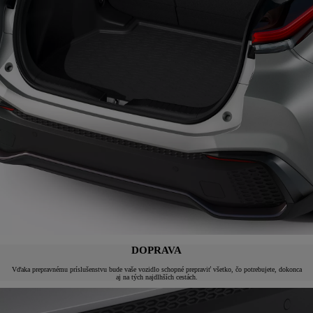
DOPRAVA
Vďaka prepravnému príslušenstvu bude vaše vozidlo schopné prepraviť všetko, čo potrebujete, dokonca
aj na tých najdlhších cestách.