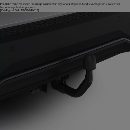
Praktické ťažné zariadenie umožňuje namontovať akýkoľvek stojan na bicykle alebo príves a zaistiť ich
bezpečnú a pohodlnú prepravu.
[Katalógové číslo PW960-10017]