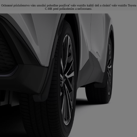
Ochranné príslušenstvo vám umožní pohodlne používať vaše vozidlo každý deň a chrániť vaše vozidlo Toyota
C-HR pred poškodením a nečistotami.