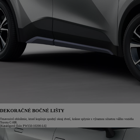
DEKORAČNÉ BOČNÉ LIŠTY
Tmavosivé obloženie, ktoré kopíruje spodný okraj dverí, krásne splynie s výraznou siluetou vášho vozidla
Toyota C-HR.
[Katalógové číslo PW150-10200-L6]