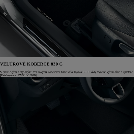
VELÚROVÉ KOBERCE 830 G
S praktickými a štýlovými velúrovými kobercami bude vaša Toyota C-HR vždy vyzerať výnimočne a upratane.
[Katalógové č. PW210-10026]