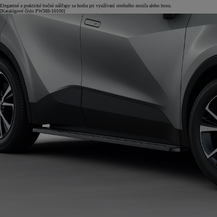
Elegantné a praktické bočné nášľapy sa hodia pri využívaní strešného nosiča alebo boxu.
[Katalógové číslo PW388-10100]