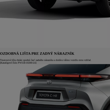
OZDOBNÁ LIŠTA PRE ZADNÝ NÁRAZNÍK
Tmavosivá lišta chráni spodnú časť zadného nárazníka a dodáva vášmu vozidlu extra vzhľad.
[Katalógové číslo PW158-10200-L6]