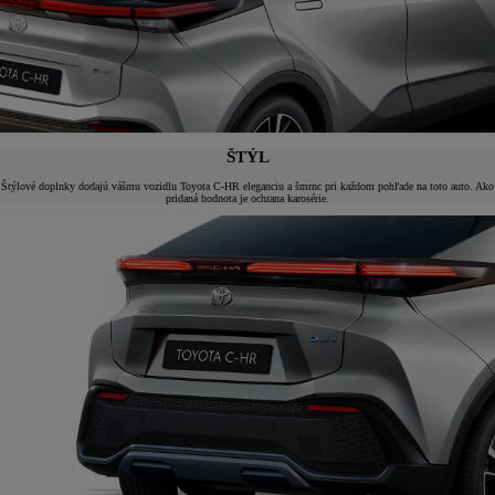
ŠTÝL
Štýlové doplnky dodajú vášmu vozidlu Toyota C-HR eleganciu a šmrnc pri každom pohľade na toto auto. Ako
pridaná hodnota je ochrana karosérie.