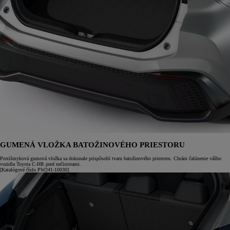
GUMENÁ VLOŽKA BATOŽINOVÉHO PRIESTORU
Protišmyková gumová vložka sa dokonale prispôsobí tvaru batožinového priestoru. Chráni čalúnenie vášho
vozidla Toyota C-HR pred nečistotami.
[Katalógové číslo PW241-10030]