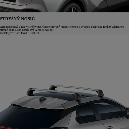
STREŠNÝ NOSIČ
Aerodynamický a ľahký strešný nosič namontovaný medzi strechou a dverami poskytuje ideálny základ pre
strešné boxy alebo nosiče lyží alebo bicyklov.
[Katalógové číslo PW301-10007]