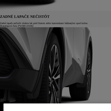
ZADNÉ LAPAČE NEČISTÔT
Zadné lapače nečistôt chránia lak pred blatom alebo kamienkami hádzanými spod kolies.
[Katalógové číslo PW389-10106]