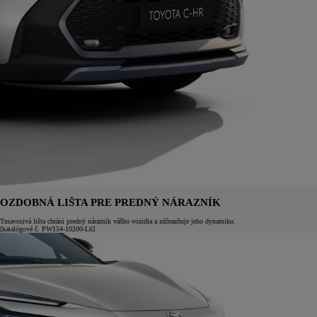
OZDOBNÁ LIŠTA PRE PREDNÝ NÁRAZNÍK
Tmavosivá lišta chráni predný nárazník vášho vozidla a zdôrazňuje jeho dynamiku.
[katalógové č. PW154-10200-L6]