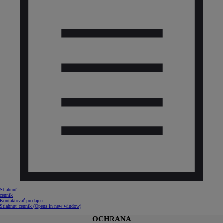
Stiahnuť
cenník
Kontaktovať predajcu
Stiahnuť cenník
(Opens in new window)
OCHRANA