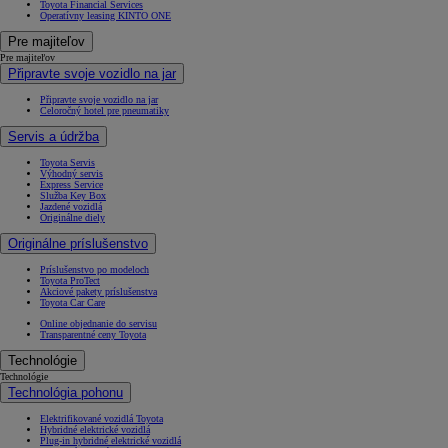
Toyota Financial Services
Operatívny leasing KINTO ONE
Pre majiteľov
Pre majiteľov
Připravte svoje vozidlo na jar
Připravte svoje vozidlo na jar
Celoročný hotel pre pneumatiky
Servis a údržba
Toyota Servis
Výhodný servis
Express Service
Služba Key Box
Jazdené vozidlá
Originálne diely
Originálne príslušenstvo
Príslušenstvo po modeloch
Toyota ProTect
Akciové pakety príslušenstva
Toyota Car Care
Online objednanie do servisu
Transparentné ceny Toyota
Technológie
Technológie
Technológia pohonu
Elektrifikované vozidlá Toyota
Hybridné elektrické vozidlá
Plug-in hybridné elektrické vozidlá