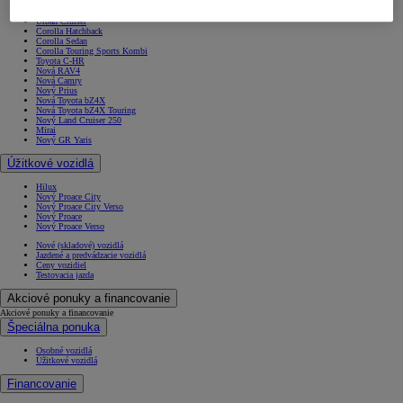
Yaris Cross
Nový Yaris Cross
Urban Cruiser
Corolla Hatchback
Corolla Sedan
Corolla Touring Sports Kombi
Toyota C-HR
Nová RAV4
Nová Camry
Nový Prius
Nová Toyota bZ4X
Nová Toyota bZ4X Touring
Nový Land Cruiser 250
Mirai
Nový GR Yaris
Úžitkové vozidlá
Hilux
Nový Proace City
Nový Proace City Verso
Nový Proace
Nový Proace Verso
Nové (skladové) vozidlá
Jazdené a predvádzacie vozidlá
Ceny vozidiel
Testovacia jazda
Akciové ponuky a financovanie
Akciové ponuky a financovanie
Špeciálna ponuka
Osobné vozidlá
Úžitkové vozidlá
Financovanie