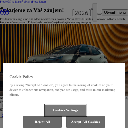
Preskočiť na hlavný obsah
(Press Enter)
Ďakujeme za Váš záujem!
Otvoriť menu
Pre dokončenie registrácie na odber newslettera k novému Yarisu Cross kliknite na overovací odkaz v e-maili,
ktorý sme Vám poslali. Potom bude dostávať najaktuálnejšie novinky ako prvý.
Cookie Policy
By clicking “Accept All Cookies”, you agree to the storing of cookies on your
device to enhance site navigation, analyze site usage, and assist in our marketing
efforts.
Nedostali ste náš e-mail? Nezabudnite skontrolovať priečinok Nevyžiadaná pošta (Spam). Ak ste e-mail nenašli,
prosím,
prihláste sa na odber ešte raz
, pretože sa mohol vyskytnúť problém so zadanou e-mailovou adresou.
Nové vozidlá
Cookies Settings
Nové vozidlá
Osobné vozidlá
Reject All
Accept All Cookies
Nové Aygo X
Nový Yaris