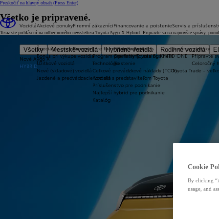
Preskočiť na hlavný obsah
(Press Enter)
Všetko je pripravené.
Vozidlá
Akciové ponuky
Firemní zákazníci
Financovanie a poistenie
Servis a príslušenst
Teraz ste prihlásení na odber nového newslettera Toyota Aygo X Hybrid. Pripravte sa na najnovšie správy, ponu
Špeciálna ponuka
Program pre firmy Toyota Business
Financovanie
Sezónne ponuky
Všetky
Mestské vozidlá
Hybridné vozidlá
Rodinné vozidlá
El
Bonus pri výkupe vozidla
Program pre firmy Toyota Business
Operatívny leasing KINTO ONE
Připravte sv
Nové Aygo X
Úžitkové vozidlá
Technológie
Poistenie
Celoročný 
HYBRID
Nové (skladové) vozidlá
Celkové prevádzkové náklady (TCO)
Toyota Trade – veľ
Jazdené a predvádzacie vozidlá
Kontakt s predstaviteľom Toyota
Príslušenstvo pre podnikanie
Najlepší hybrid pre podnikanie
Katalóg
Cookie Pol
By clicking “
usage, and ass