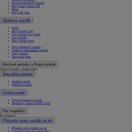
Nová Toyota bZ4X Touring
Nový Land Cruiser 250
Mirai
Nový GR Yaris
Úžitkové vozidlá
Hilux
Nový Proace City
Nový Proace City Verso
Nový Proace
Nový Proace Verso
Nové (skladové) vozidlá
Jazdené a predvádzacie vozidlá
Ceny vozidiel
Testovacia jazda
Akciové ponuky a financovanie
Akciové ponuky a financovanie
Špeciálna ponuka
Osobné vozidlá
Úžitkové vozidlá
Financovanie
Toyota Financial Services
Operatívny leasing KINTO ONE
Pre majiteľov
Pre majiteľov
Připravte svoje vozidlo na jar
Připravte svoje vozidlo na jar
Celoročný hotel pre pneumatiky