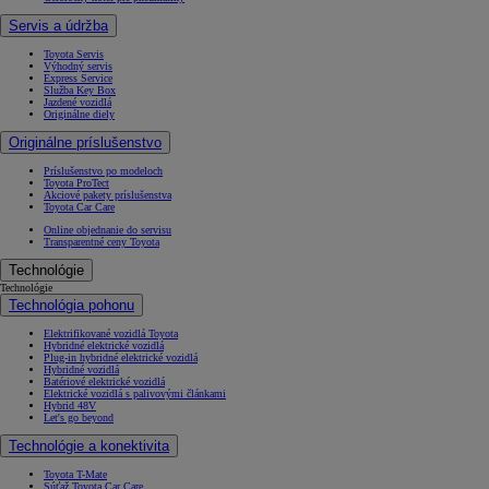
Servis a údržba
Toyota Servis
Výhodný servis
Express Service
Služba Key Box
Jazdené vozidlá
Originálne diely
Originálne príslušenstvo
Príslušenstvo po modeloch
Toyota ProTect
Akciové pakety príslušenstva
Toyota Car Care
Online objednanie do servisu
Transparentné ceny Toyota
Technológie
Technológie
Technológia pohonu
Elektrifikované vozidlá Toyota
Hybridné elektrické vozidlá
Plug-in hybridné elektrické vozidlá
Hybridné vozidlá
Batériové elektrické vozidlá
Elektrické vozidlá s palivovými článkami
Hybrid 48V
Let's go beyond
Technológie a konektivita
Toyota T-Mate
Súťaž Toyota Car Care